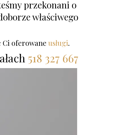
teśmy przekonani o
doborze właściwego
ć Ci oferowane
usługi
.
ałach
518 327 667