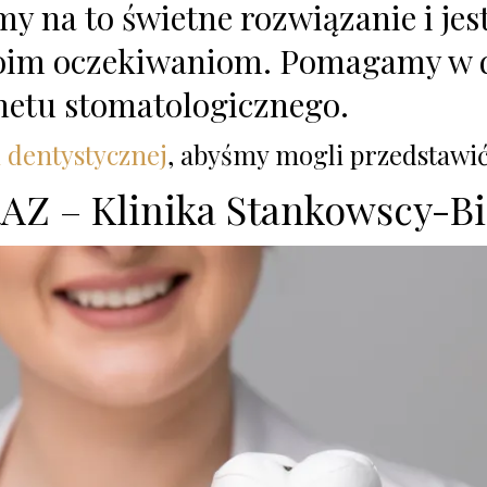
 na to świetne rozwiązanie i jes
woim oczekiwaniom. Pomagamy w 
inetu stomatologicznego.
i dentystycznej
, abyśmy mogli przedstawi
Z – Klinika Stankowscy-Bi