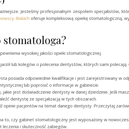
ażniejsze. Jesteśmy profesjonalnym zespołem specjalistów, któ
nkowscy-Białach
oferuje kompleksową opiekę stomatologiczną, wy
o stomatologa?
ewnienia wysokiej jakości opieki stomatologicznej.
yjaciół lub kolegów o polecenia dentystów, których sami polecają
tysta posiada odpowiednie kwalifikacje i jest zarejestrowany w o
ntystycznej lub poprosić o informacje w gabinecie.
ię, jakie jest doświadczenie dentysty w danej dziedzinie. Jeśli ma
aleźć dentystę ze specjalizacją w tych obszarach.
dź opinie pacjentów na temat danego dentysty. Przeczytaj zarów
na to, czy gabinet stomatologiczny jest wyposażony w nowoczes
t leczenia i skuteczność zabiegów.