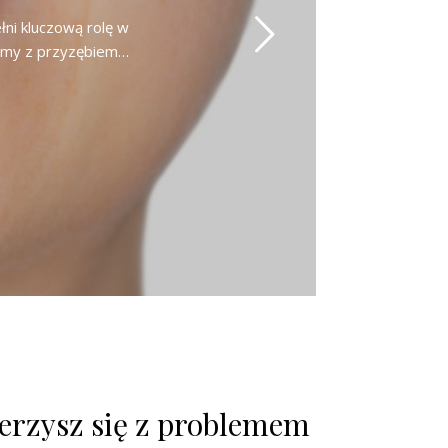
łni kluczową rolę w
blemy z przyzębiem…
mierzysz się z problemem